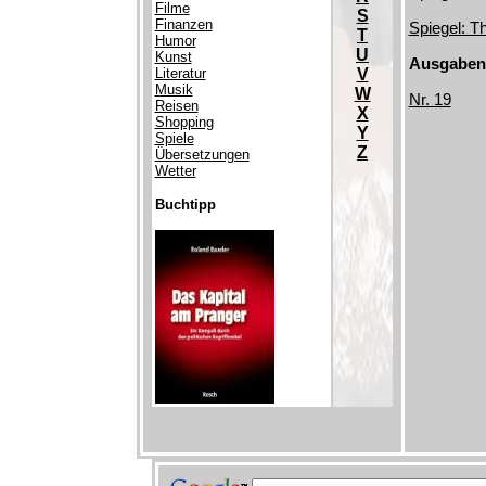
Filme
S
Finanzen
Spiegel: T
T
Humor
U
Kunst
Ausgaben
Literatur
V
Musik
W
Nr. 19
Reisen
X
Shopping
Y
Spiele
Z
Übersetzungen
Wetter
Buchtipp