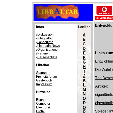
Entwicklu
Infos
Lexikon
Diskussion
A
Infoquellen
B
Länderliste
C
Libertaria News
D
Organisationen
Links zum
E
Parteien
Personenliste
F
Entwicklun
G
Libraltar
H
Die Wahrhe
I
Startseite
J
Freiheitsforum
The Desast
K
Gästebuch
Impressum
L
Artikel:
M
Hinweise
N
eigentümlic
O
Bücher
eigentümli
P
Computer
Elektronik
Q
Spiegel: I
Erotik
R